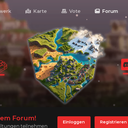
werk
Karte
Vote
Forum
rem Forum!
Einloggen
Registrieren
haltungen teilnehmen