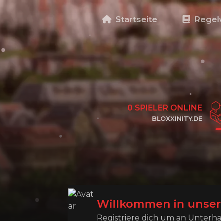
Startseite
Regel
0
SPIELER ONLINE
BLOXXINITY.DE
KLICKE HIER, UM DIE IP ZU KOPIEREN
Willkommen in unse
Registriere dich um an Unter