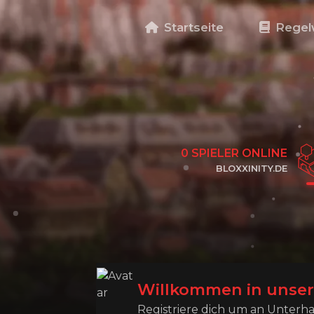
Startseite
Regel
0
SPIELER ONLINE
BLOXXINITY.DE
KLICKE HIER, UM DIE IP ZU KOPIEREN
Willkommen in unse
Registriere dich um an Unter